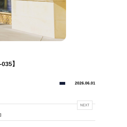
035】
2026.06.01
NEXT
4】