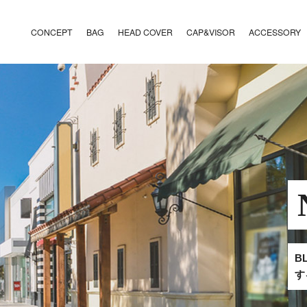
CONCEPT
BAG
HEAD COVER
CAP&VISOR
ACCESSORY
B
す