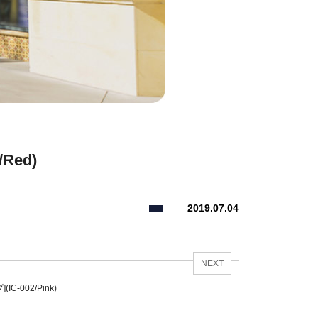
ed)
2019.07.04
NEXT
002/Pink)