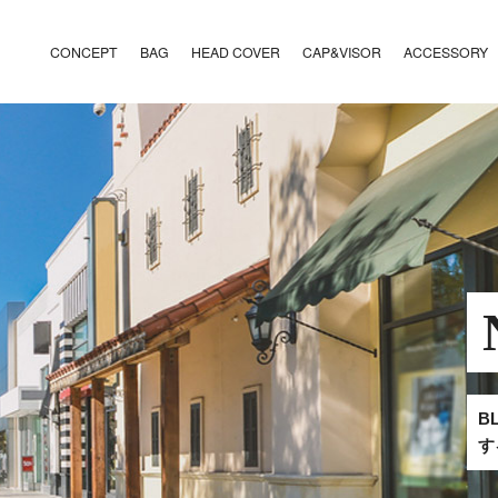
CONCEPT
BAG
HEAD COVER
CAP&VISOR
ACCESSORY
B
す