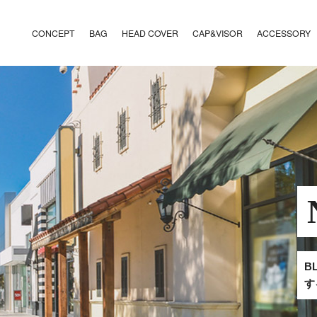
CONCEPT
BAG
HEAD COVER
CAP&VISOR
ACCESSORY
B
す