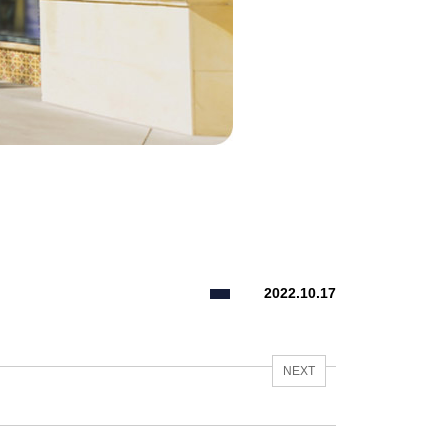
】
2022.10.17
NEXT